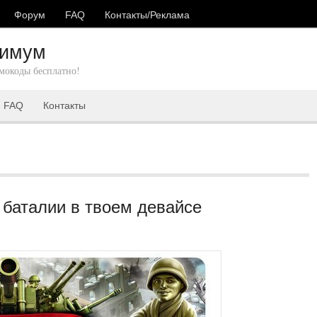
Форум
FAQ
Контакты/Реклама
Xимум
мокоды бесплатно!
FAQ
Контакты
баталии в твоем девайсе