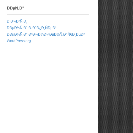
ÐÐµÑ‚Ð°
Ð’Ð¾Ð¹Ñ‚Ð¸
ÐÐµÐ½Ñ‚Ð° Ð·Ð°Ð¿Ð¸ÑÐµÐ¹
ÐÐµÐ½Ñ‚Ð° ÐºÐ¾Ð¼Ð¼ÐµÐ½Ñ‚Ð°Ñ€Ð¸ÐµÐ²
WordPress.org