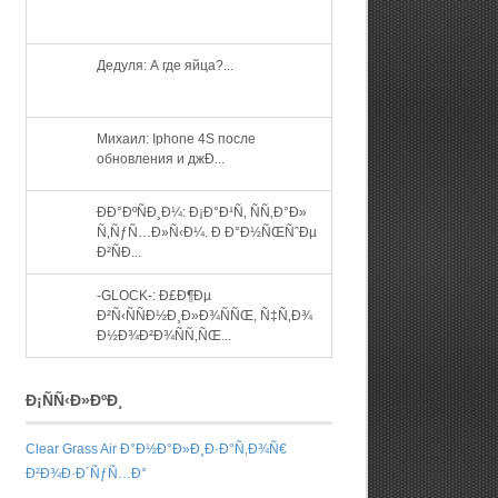
Дедуля: А где яйца?...
Михаил: Iphone 4S после
обновления и джÐ...
ÐÐ°ÐºÑÐ¸Ð¼: Ð¡Ð°Ð¹Ñ‚ ÑÑ‚Ð°Ð»
Ñ‚ÑƒÑ…Ð»Ñ‹Ð¼. Ð Ð°Ð½ÑŒÑˆÐµ
Ð²ÑÐ...
-GLOCK-: Ð£Ð¶Ðµ
Ð²Ñ‹ÑÑÐ½Ð¸Ð»Ð¾ÑÑŒ, Ñ‡Ñ‚Ð¾
Ð½Ð¾Ð²Ð¾ÑÑ‚ÑŒ...
Ð¡ÑÑ‹Ð»ÐºÐ¸
Clear Grass Air Ð°Ð½Ð°Ð»Ð¸Ð·Ð°Ñ‚Ð¾Ñ€
Ð²Ð¾Ð·Ð´ÑƒÑ…Ð°