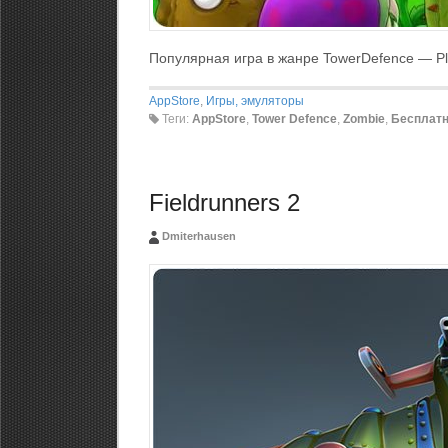
Популярная игра в жанре TowerDefence — Pl
AppStore
,
Игры, эмуляторы
Теги:
AppStore
,
Tower Defence
,
Zombie
,
Бесплат
Fieldrunners 2
Dmiterhausen