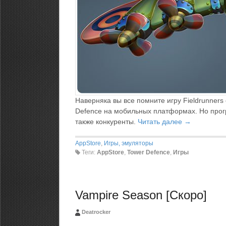
Наверняка вы все помните игру Fieldrunners 
Defence на мобильных платформах. Но прогр
также конкуренты.
Читать далее →
AppStore
,
Игры, эмуляторы
Теги:
AppStore
,
Tower Defence
,
Игры
Vampire Season [Скоро]
Deatrocker