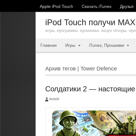
Apple iPod Touch
Скачать iTunes
Друзья
iPod Touch получи MA
игры, программы, прошивки, видео обзоры, про
Главная
Игры
iTunes, Прошивки
Архив тегов | Tower Defence
Солдатики 2 — настоящие 
Ihitklif