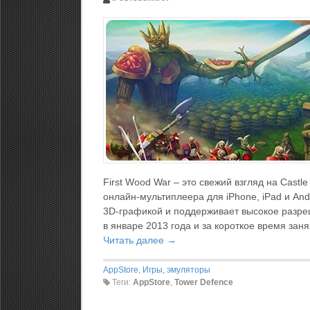
First Wood War – это свежий взгляд на Cast
онлайн-мультиплеера для iPhone, iPad и An
3D-графикой и поддерживает высокое разреш
в январе 2013 года и за короткое время зан
Читать далее →
AppStore
,
Игры, эмуляторы
Теги:
AppStore
,
Tower Defence