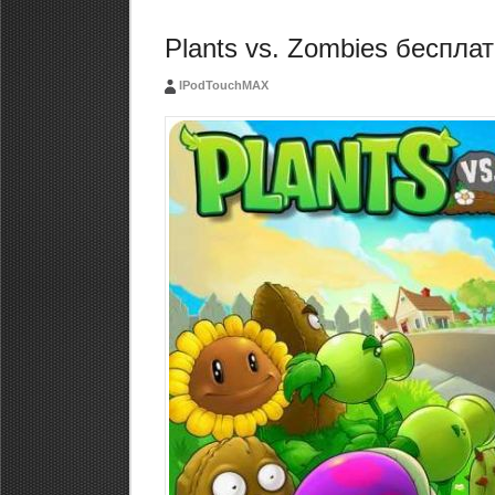
Plants vs. Zombies беспла
IPodTouchMAX