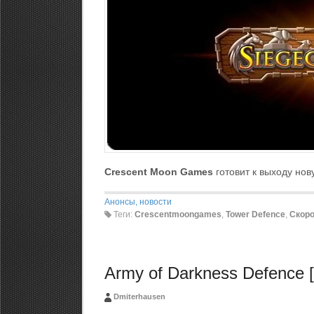
Crescent Moon Games
готовит к выходу нов
Анонсы, новости
Теги:
Crescentmoongames
,
Tower Defence
,
Скор
Army of Darkness Defence [
Dmiterhausen