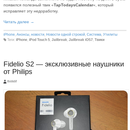
появился полезный твик «
TapTodaysCalendar
«, который
исправляет эту недоработку.
Читать далее →
iPhone
,
Анонсы, новости
,
Новости одной строкой
,
Система
,
Утилиты
Теги:
iPhone
,
iPod Touch 5
,
Jailbreak
,
Jailbreak iOS7
,
Твики
Fidelio S2 — эксклюзивные наушники
от Philips
Ihitklif