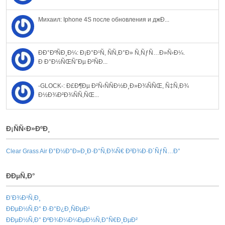
Михаил: Iphone 4S после обновления и джÐ...
ÐÐ°ÐºÑÐ¸Ð¼: Ð¡Ð°Ð¹Ñ‚ ÑÑ‚Ð°Ð» Ñ‚ÑƒÑ…Ð»Ñ‹Ð¼.
Ð Ð°Ð½ÑŒÑˆÐµ Ð²ÑÐ...
-GLOCK-: Ð£Ð¶Ðµ Ð²Ñ‹ÑÑÐ½Ð¸Ð»Ð¾ÑÑŒ, Ñ‡Ñ‚Ð¾
Ð½Ð¾Ð²Ð¾ÑÑ‚ÑŒ...
Ð¡ÑÑ‹Ð»ÐºÐ¸
Clear Grass Air Ð°Ð½Ð°Ð»Ð¸Ð·Ð°Ñ‚Ð¾Ñ€ Ð²Ð¾Ð·Ð´ÑƒÑ…Ð°
ÐÐµÑ‚Ð°
Ð’Ð¾Ð¹Ñ‚Ð¸
ÐÐµÐ½Ñ‚Ð° Ð·Ð°Ð¿Ð¸ÑÐµÐ¹
ÐÐµÐ½Ñ‚Ð° ÐºÐ¾Ð¼Ð¼ÐµÐ½Ñ‚Ð°Ñ€Ð¸ÐµÐ²