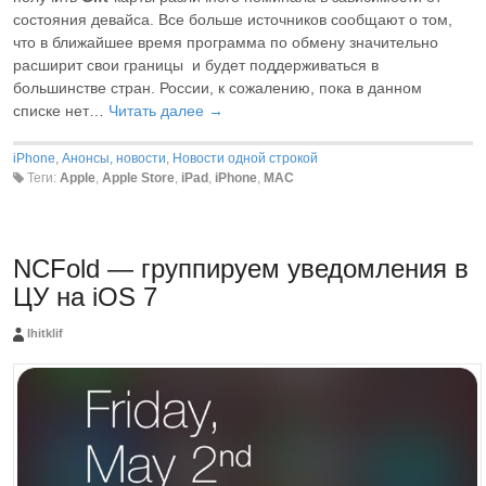
состояния девайса. Все больше источников сообщают о том,
что в ближайшее время программа по обмену значительно
расширит свои границы и будет поддерживаться в
большинстве стран. России, к сожалению, пока в данном
списке нет…
Читать далее →
iPhone
,
Анонсы, новости
,
Новости одной строкой
Теги:
Apple
,
Apple Store
,
iPad
,
iPhone
,
MAC
NCFold — группируем уведомления в
ЦУ на iOS 7
Ihitklif