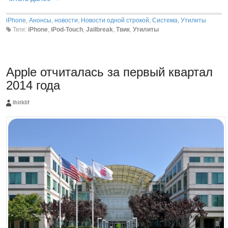
iPhone
,
Анонсы, новости
,
Новости одной строкой
,
Система
,
Утилиты
Теги:
iPhone
,
iPod-Touch
,
Jailbreak
,
Твик
,
Утилиты
Apple отчиталась за первый квартал
2014 года
Ihitklif