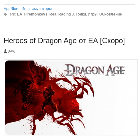
AppStore
,
Игры, эмуляторы
Теги:
EA
,
Firemonkeys
,
Real Racing 3
,
Гонки
,
Игры
,
Обновление
Heroes of Dragon Age от EA [Скоро]
[MR]