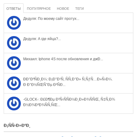
ОТВЕТЫ
ПОПУЛЯРНОЕ
НОВОЕ
ТЕГИ
Дедуля: По моему сайт протух...
Дедуля: А где яйца?...
Михаил: Iphone 4S после обновления и джÐ...
ÐÐ°ÐºÑÐ¸Ð¼: Ð¡Ð°Ð¹Ñ‚ ÑÑ‚Ð°Ð» Ñ‚ÑƒÑ…Ð»Ñ‹Ð¼.
Ð Ð°Ð½ÑŒÑˆÐµ Ð²ÑÐ...
-GLOCK-: Ð£Ð¶Ðµ Ð²Ñ‹ÑÑÐ½Ð¸Ð»Ð¾ÑÑŒ, Ñ‡Ñ‚Ð¾
Ð½Ð¾Ð²Ð¾ÑÑ‚ÑŒ...
Ð¡ÑÑ‹Ð»ÐºÐ¸