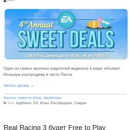
Один из самых крупных издателей видеоигр в мире объявил
большую распродажу в честь Пасхи.
Читать далее →
Анонсы, новости
,
Игры, эмуляторы
Теги:
AppStore
,
EA
,
Игры
,
Распродажа
,
Скидка
Real Racing 3 будет Free to Play