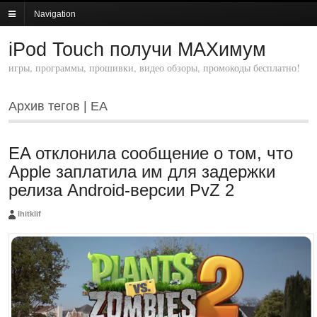
Navigation
iPod Touch получи MAXимум
игры, программы, прошивки, видео обзоры, промокоды бесплатно!
Архив тегов | EA
EA отклонила сообщение о том, что
Apple заплатила им для задержки
релиза Android-версии PvZ 2
Ihitklif