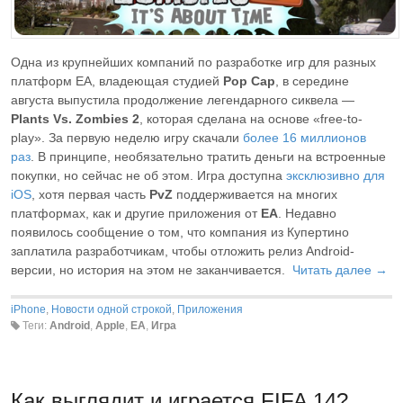
Одна из крупнейших компаний по разработке игр для разных
платформ EA, владеющая студией
Pop Cap
, в середине
августа выпустила продолжение легендарного сиквела —
Plants Vs. Zombies 2
, которая сделана на основе «free-to-
play». За первую неделю игру скачали
более 16 миллионов
раз
. В принципе, необязательно тратить деньги на встроенные
покупки, но сейчас не об этом. Игра доступна
эксклюзивно для
iOS
, хотя первая часть
PvZ
поддерживается на многих
платформах, как и другие приложения от
EA
. Недавно
появилось сообщение о том, что компания из Купертино
заплатила разработчикам, чтобы отложить релиз Android-
версии, но история на этом не заканчивается.
Читать далее →
iPhone
,
Новости одной строкой
,
Приложения
Теги:
Android
,
Apple
,
EA
,
Игра
Как выглядит и играется FIFA 14?