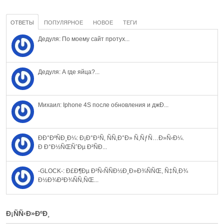
ОТВЕТЫ
ПОПУЛЯРНОЕ
НОВОЕ
ТЕГИ
Дедуля: По моему сайт протух...
Дедуля: А где яйца?...
Михаил: Iphone 4S после обновления и джÐ...
ÐÐ°ÐºÑÐ¸Ð¼: Ð¡Ð°Ð¹Ñ‚ ÑÑ‚Ð°Ð» Ñ‚ÑƒÑ…Ð»Ñ‹Ð¼.
Ð Ð°Ð½ÑŒÑˆÐµ Ð²ÑÐ...
-GLOCK-: Ð£Ð¶Ðµ Ð²Ñ‹ÑÑÐ½Ð¸Ð»Ð¾ÑÑŒ, Ñ‡Ñ‚Ð¾
Ð½Ð¾Ð²Ð¾ÑÑ‚ÑŒ...
Ð¡ÑÑ‹Ð»ÐºÐ¸