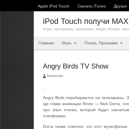
Apple iPod Touch
Скачать iTunes
Друзья
iPod Touch получи MA
игры, программы, прошивки, видео обзоры, про
Главная
Игры
iTunes, Прошивки
Angry Birds TV Show
Deatrocker
Angry Birds перебираются на телеэкраны.
Э
где глава анимации Rovio — Nick Dorra, со
про злых птичек, который будет насчиты
платформы.
Dorra также отметил, что этот мультфильм