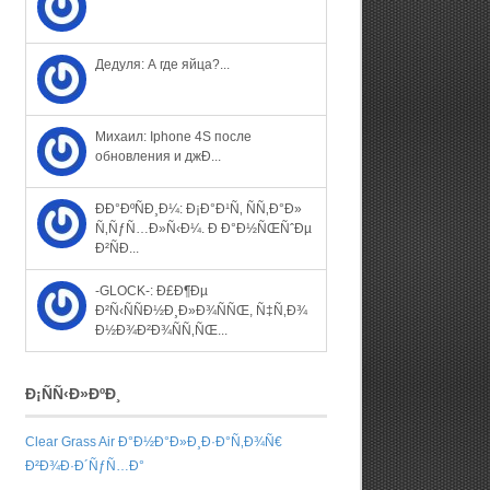
Дедуля: А где яйца?...
Михаил: Iphone 4S после
обновления и джÐ...
ÐÐ°ÐºÑÐ¸Ð¼: Ð¡Ð°Ð¹Ñ‚ ÑÑ‚Ð°Ð»
Ñ‚ÑƒÑ…Ð»Ñ‹Ð¼. Ð Ð°Ð½ÑŒÑˆÐµ
Ð²ÑÐ...
-GLOCK-: Ð£Ð¶Ðµ
Ð²Ñ‹ÑÑÐ½Ð¸Ð»Ð¾ÑÑŒ, Ñ‡Ñ‚Ð¾
Ð½Ð¾Ð²Ð¾ÑÑ‚ÑŒ...
Ð¡ÑÑ‹Ð»ÐºÐ¸
Clear Grass Air Ð°Ð½Ð°Ð»Ð¸Ð·Ð°Ñ‚Ð¾Ñ€
Ð²Ð¾Ð·Ð´ÑƒÑ…Ð°