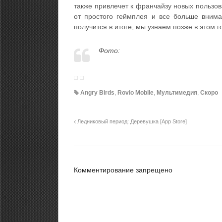
также привлечет к франчайзу новых пользов
от простого геймплея и все больше вним
получится в итоге, мы узнаем позже в этом г
Фото:
Angry Birds
,
Rovio Mobile
,
Мультимедия
,
Скоро
Ледниковый период: Деревушка [App Store]
Комментирование запрещено